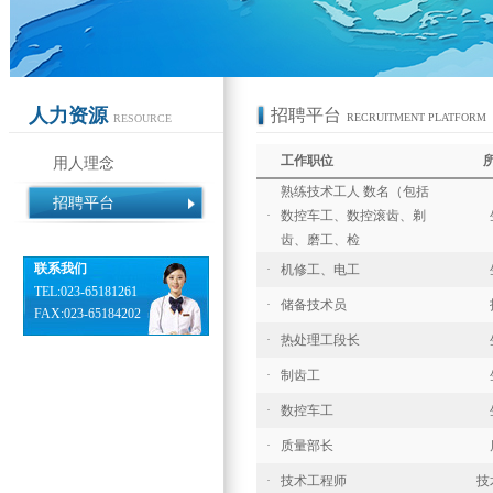
人力资源
招聘平台
RECRUITMENT PLATFORM
RESOURCE
工作职位
用人理念
熟练技术工人 数名（包括
招聘平台
·
数控车工、数控滚齿、剃
齿、磨工、检
联系我们
·
机修工、电工
TEL:023-65181261
·
储备技术员
FAX:023-65184202
·
热处理工段长
·
制齿工
·
数控车工
·
质量部长
·
技术工程师
技